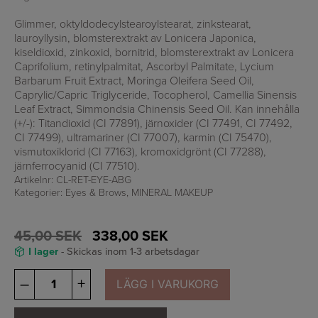
Glimmer, oktyldodecylstearoylstearat, zinkstearat,
lauroyllysin, blomsterextrakt av Lonicera Japonica,
kiseldioxid, zinkoxid, bornitrid, blomsterextrakt av Lonicera
Caprifolium, retinylpalmitat, Ascorbyl Palmitate, Lycium
Barbarum Fruit Extract, Moringa Oleifera Seed Oil,
Caprylic/Capric Triglyceride, Tocopherol, Camellia Sinensis
Leaf Extract, Simmondsia Chinensis Seed Oil. Kan innehålla
(+/-): Titandioxid (CI 77891), järnoxider (CI 77491, CI 77492,
CI 77499), ultramariner (CI 77007), karmin (CI 75470),
vismutoxiklorid (CI 77163), kromoxidgrönt (CI 77288),
järnferrocyanid (CI 77510).
Artikelnr:
CL-RET-EYE-ABG
Kategorier:
Eyes & Brows
,
MINERAL MAKEUP
45,00
SEK
338,00
SEK
I lager
- Skickas inom 1-3 arbetsdagar
Osmosis
–
+
LÄGG I VARUKORG
Eye
Shadow
Trio