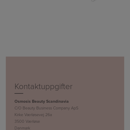
Kontaktuppgifter
Osmosis Beauty Scandinavia
C/O Beauty Business Company ApS
Kirke Værløsevej 26a
3500 Værløse
Danmark