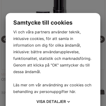
Samtycke till cookies
Vi och våra partners använder teknik,
inklusive cookies, för att samla in
information om dig för olika ändamål,
inklusive: bättre användarupplevelse,
funktionalitet, statistik och marknadsföring.
Genom att klicka på "OK" samtycker du till
dessa ändamål.
LÄS MER
MINERAL MAKEUP
OSMOSIS LONG WEAR LIPSTICK – BABYDOLL
Läs mer om vår användning av cookies och
behandling av personuppgifter
här
.
321,00
SEK
209,00
SEK
VISA
DETALJER